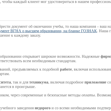
, чтобы каждый клиент мог удостовериться в нашем профессион
брести документ об окончании учебы, то наша компания – ваш н
кумент ВГНА о высшем образовании, на бланке ГОЗНАК
. Наша 
шение к каждому заказу.
 образовании открывает широкие возможности. Надежные
фир
ответствовать всем необходимым стандартам.
ований, предъявляемых к подобной
работе
, включая использова
артам.
ситета
, так и для
техникума
, включая подробное
приложение
со
танется в проигрыше.
иком, через современные и безопасные методы
оплаты
. Возмо
 учебного заведения
недорого
и со всеми необходимыми подтве