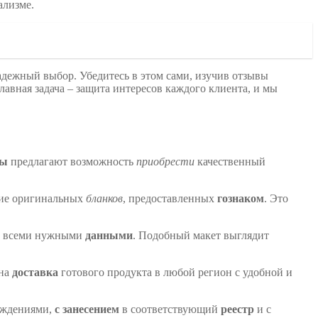
ализме.
адежный выбор. Убедитесь в этом сами, изучив отзывы
главная задача – защита интересов каждого клиента, и мы
мы
предлагают возможность
приобрести
качественный
ние оригинальных
бланков
, предоставленных
гознаком
. Это
 всеми нужными
данными
. Подобный макет выглядит
жна
доставка
готового продукта в любой регион с удобной и
рждениями,
с занесением
в соответствующий
реестр
и с