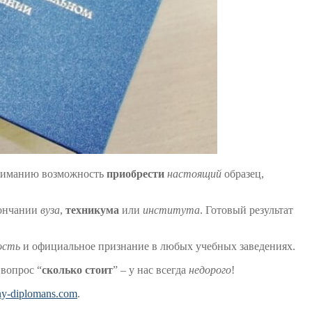
вниманию возможность
приобрести
настоящий
образец,
ончании
вуза
,
техникума
или
института
. Готовый результат
ость
и официальное признание в любых учебных заведениях.
 вопрос “
сколько стоит
” – у нас всегда
недорого
!
iany-diplomans.com
.