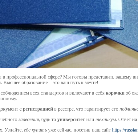
и в профессиональной сфере? Мы готовы представить вашему 
 Высшее образование – это ваш путь к мечте!
 соблюдением всех стандартов и включают в себя
корочки
об ок
диплому.
окумент с
регистрацией
в реестре, что гарантирует его
подлинн
учебного
заведения
, будь то
университет
или
техникум
. Ответ на
х. Узнайте,
где купить
уже сейчас, посетив наш сайт
https://russ