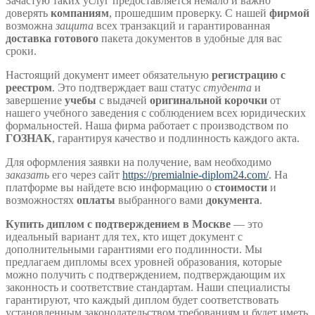
Зачастую таких услуг предоставляется немало и важно
доверять
компаниям
, прошедшим проверку. С нашей
фирмой
возможна
защита
всех транзакций и гарантированная
доставка
готового
пакета документов в удобные для вас
сроки.
Настоящий документ имеет обязательную
регистрацию с
реестром
. Это подтверждает ваш статус
студента
и
завершение
учебы
с выдачей
оригинальной корочки
от
нашего учебного заведения с соблюдением всех юридических
формальностей. Наша фирма работает с производством по
ГОЗНАК
, гарантируя качество и подлинность каждого акта.
Для оформления заявки на получение, вам необходимо
заказать
его через сайт
https://premialnie-diplom24.com/
. На
платформе вы найдете всю информацию о
стоимости
и
возможностях
оплаты
выбранного вами
документа
.
Купить диплом с подтверждением в Москве
— это
идеальный вариант для тех, кто ищет документ с
дополнительными гарантиями его подлинности. Мы
предлагаем дипломы всех уровней образования, которые
можно получить с подтверждением, подтверждающим их
законность и соответствие стандартам. Наши специалисты
гарантируют, что каждый диплом будет соответствовать
установленным законодательством требованиям и будет иметь