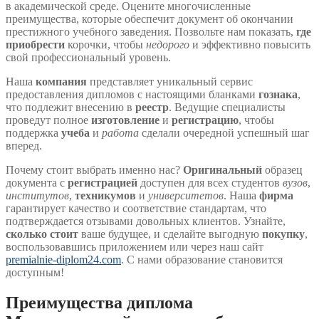
в академической среде. Оцените многочисленные
преимущества, которые обеспечит документ об окончании
престижного учебного заведения. Позвольте нам показать,
где
приобрести
корочки, чтобы
недорого
и эффективно повысить
свой профессиональный уровень.
Наша
компания
представляет уникальный сервис
предоставления дипломов с настоящими бланками
гознака
,
что подлежит внесению в
реестр
. Ведущие специалисты
проведут полное
изготовление
и
регистрацию
, чтобы
поддержка
учеба
и
работа
сделали очередной успешный шаг
вперед.
Почему стоит выбрать именно нас?
Оригинальный
образец
документа с
регистрацией
доступен для всех студентов
вузов
,
институтов
,
техникумов
и
университетов
. Наша
фирма
гарантирует качество и соответствие стандартам, что
подтверждается отзывами довольных клиентов. Узнайте,
сколько стоит
ваше будущее, и сделайте выгодную
покупку
,
воспользовавшись приложением или через наш сайт
premialnie-diplom24.com
. С нами образование становится
доступным!
Преимущества диплома