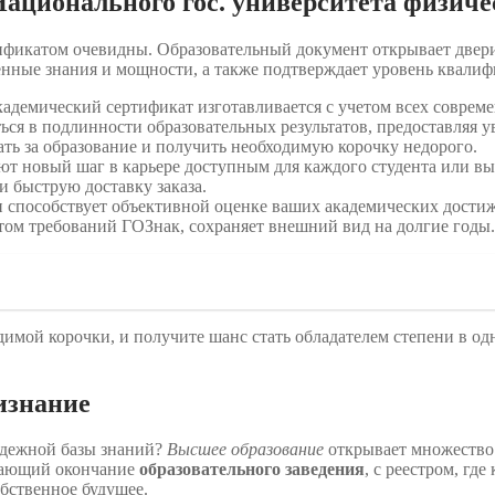
ционального гос. университета физичес
фикатом очевидны. Образовательный документ открывает двери
нные знания и мощности, а также подтверждает уровень квалиф
адемический сертификат изготавливается с учетом всех совреме
ься в подлинности образовательных результатов, предоставляя у
ть за образование и получить необходимую корочку недорого.
ют новый шаг в карьере доступным для каждого студента или в
 быструю доставку заказа.
и способствует объективной оценке ваших академических дости
том требований ГОЗнак, сохраняет внешний вид на долгие годы.
мой корочки, и получите шанс стать обладателем степени в одн
изнание
надежной базы знаний?
Высшее образование
открывает множество 
дающий окончание
образовательного заведения
, с реестром, гд
бственное будущее.