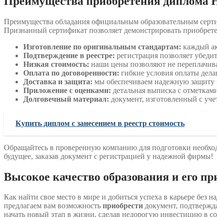
Преимущества приобретения диплома На
Преимущества обладания официальным образовательным серти
Признанный сертификат позволяет демонстрировать приобрете
Изготовление по оригинальным стандартам:
каждый ак
Подтверждение в реестре:
регистрация позволяет убедит
Низкая стоимость:
наши цены позволяют не переплачива
Оплата по договоренности:
гибкие условия оплаты дела
Доставка и защита:
мы обеспечиваем надежную защиту и
Приложение с оценками:
детальная выписка с отметкам
Долговечный материал:
документ, изготовленный с уче
Купить диплом с занесением в реестр стоимость
Обращайтесь в проверенную компанию для подготовки необходи
будущее, заказав документ с регистрацией у надежной фирмы!
Высокое качество образования и его пр
Как найти свое место в мире и добиться успеха в карьере без 
предлагаем вам возможность
приобрести
документ, подтверж
начать новый этап в жизни, сделав недорогую инвестицию в со