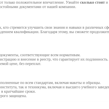
ют только положительное впечатление. Узнайте
сколько стоит
и 
 достойными документами от нашей компании.
 кто стремится улучшить свои знания и навыки в различных сфе
дением квалификации. Благодаря этому, вы сможете продолжить
окументы, соответствующие всем нормативам.
страцию и внесение в реестр, что гарантирует их подлинность.
мой цене, без переплат.
олненные по всем стандартам, включая макеты и образцы.
института, так и техникума, включая и высшего учебного заведе
 в кратчайшие сроки.
трого защищена.