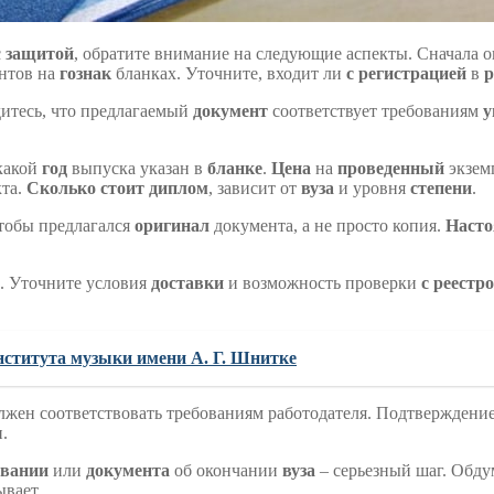
с
защитой
, обратите внимание на следующие аспекты. Сначала о
нтов на
гознак
бланках. Уточните, входит ли
с регистрацией
в
р
дитесь, что предлагаемый
документ
соответствует требованиям
у
какой
год
выпуска указан в
бланке
.
Цена
на
проведенный
экзем
кта.
Сколько стоит диплом
, зависит от
вуза
и уровня
степени
.
чтобы предлагался
оригинал
документа, а не просто копия.
Наст
. Уточните условия
доставки
и возможность проверки
с реестр
нститута музыки имени А. Г. Шнитке
жен соответствовать требованиям работодателя. Подтверждение
.
овании
или
документа
об окончании
вуза
– серьезный шаг. Обду
ывает.