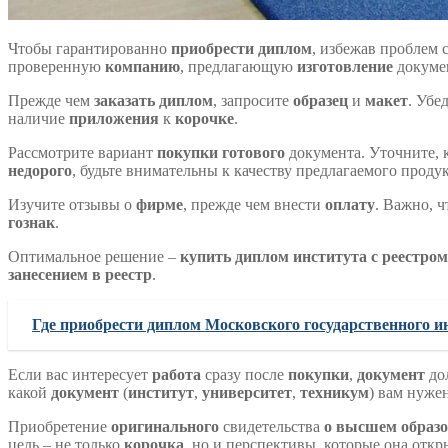
Чтобы гарантированно
приобрести диплом
, избежав проблем 
проверенную
компанию
, предлагающую
изготовление
докуме
Прежде чем
заказать диплом
, запросите
образец
и
макет
. Убе
наличие
приложения
к
корочке
.
Рассмотрите вариант
покупки
готового
документа. Уточните, 
недорого
, будьте внимательны к качеству предлагаемого проду
Изучите отзывы о
фирме
, прежде чем внести
оплату
. Важно, 
гознак
.
Оптимальное решение –
купить диплом института с реестром
занесением в реестр
.
Где приобрести диплом Московского государственного и
Если вас интересует
работа
сразу после
покупки
,
документ
дол
какой
документ
(
институт
,
университет
,
техникум
) вам нужен
Приобретение
оригинального
свидетельства
о высшем образ
цель – не только
корочка
, но и перспективы, которые она откр