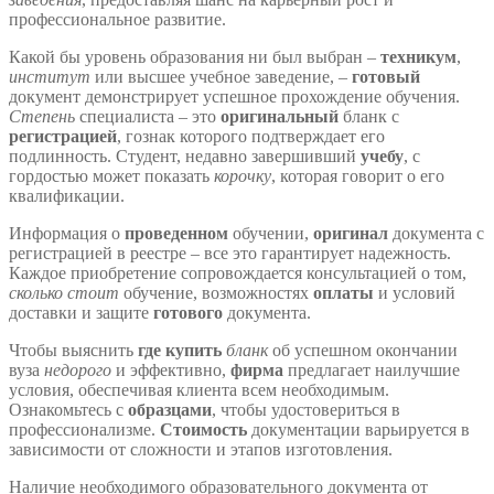
профессиональное развитие.
Какой бы уровень образования ни был выбран –
техникум
,
институт
или высшее учебное заведение, –
готовый
документ демонстрирует успешное прохождение обучения.
Степень
специалиста – это
оригинальный
бланк с
регистрацией
, гознак которого подтверждает его
подлинность. Студент, недавно завершивший
учебу
, с
гордостью может показать
корочку
, которая говорит о его
квалификации.
Информация о
проведенном
обучении,
оригинал
документа с
регистрацией в реестре – все это гарантирует надежность.
Каждое приобретение сопровождается консультацией о том,
сколько стоит
обучение, возможностях
оплаты
и условий
доставки и защите
готового
документа.
Чтобы выяснить
где купить
бланк
об успешном окончании
вуза
недорого
и эффективно,
фирма
предлагает наилучшие
условия, обеспечивая клиента всем необходимым.
Ознакомьтесь с
образцами
, чтобы удостовериться в
профессионализме.
Стоимость
документации варьируется в
зависимости от сложности и этапов изготовления.
Наличие необходимого образовательного документа от