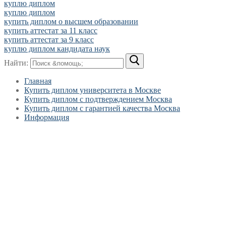
куплю диплом
куплю диплом
купить диплом о высшем образовании
купить аттестат за 11 класс
купить аттестат за 9 класс
куплю диплом кандидата наук
Найти:
Главная
Купить диплом университета в Москве
Купить диплом с подтверждением Москва
Купить диплом с гарантией качества Москва
Информация