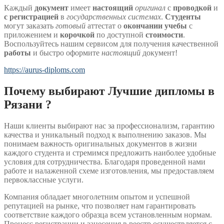
Каждый
документ
имеет
настоящий
оригинал
с
проводкой
и
с регистрацией
в
государственных системах
.
Студенты
могут заказать
готовый
аттестат о
окончании учебы
с
приложением и
корочкой
по доступной
стоимости
.
Воспользуйтесь нашим сервисом для получения качественной
работы
и быстро оформите
настоящий
документ!
https://aurus-diploms.com
Почему выбирают Лучшие дипломы в
Рязани ?
Наши клиенты выбирают нас за профессионализм, гарантию
качества и уникальный подход к выполнению заказов. Мы
понимаем важность оригинальных документов в жизни
каждого студента и стремимся предложить наиболее удобные
условия для сотрудничества. Благодаря проведенной нами
работе и налаженной схеме изготовления, мы предоставляем
первоклассные услуги.
Компания обладает многолетним опытом и успешной
репутацией на рынке, что позволяет нам гарантировать
соответствие каждого образца всем установленным нормам.
Процесс регистрации и занесения в реестр осуществляется с