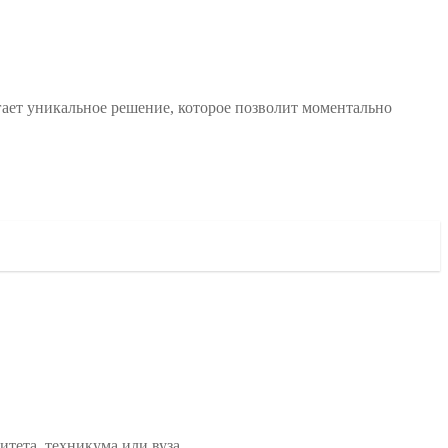
ает уникальное решение, которое позволит моментально
тета, техникума или вуза.