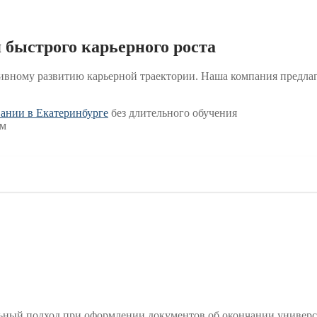
быстрого карьерного роста
вному развитию карьерной траектории. Наша компания предлаг
ании в Екатеринбурге
без длительного обучения
ом
ный подход при оформлении документов об окончании универси