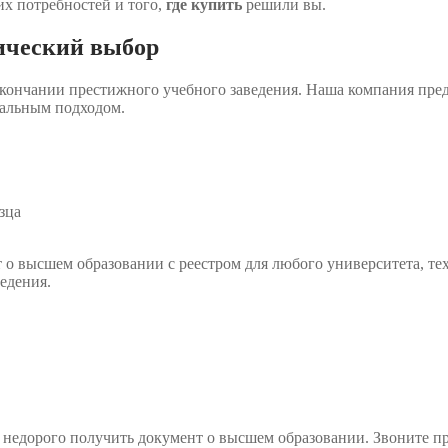
их потребностей и того,
где купить
решили вы.
гический выбор
окончании престижного учебного заведения. Наша компания пр
нальным подходом.
зца
о высшем образовании с реестром для любого университета, тех
едения.
 недорого получить документ о высшем образовании. Звоните пр