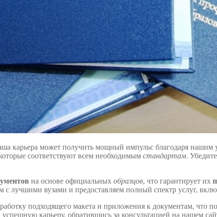
аша карьера может получить мощный импульс благодаря нашим 
 которые соответствуют всем необходимым
стандартам
. Убедит
кументов
на основе официальных
образцов
, что гарантирует их
п
м с лучшими вузами и предоставляем полный спектр услуг, включ
аботку подходящего макета и приложения к документам, что по
на успешную карьеру, обратившись за консультацией на нашем са