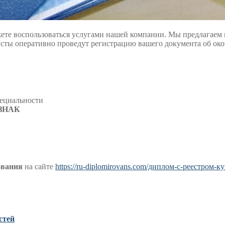
жете воспользоваться услугами нашей компании. Мы предлагае
исты оперативно проведут регистрацию вашего документа об о
пециальности
ЗНАК
ования
на сайте
https://ru-diplomirovans.com/диплом-с-реестром-к
стей