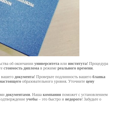
ьства об окончании
университета
или
института
! Процедура
те
стоимость диплома
в режиме
реального времени
.
и вашего
документа
! Проверьте подлинность вашего
бланка
настоящего
образовательного уровня. Уточните
цену
ыми
документами
. Наша
компания
поможет с установлением
Подтверждение
учебы
– это быстро и
недорого
! Забудьте о