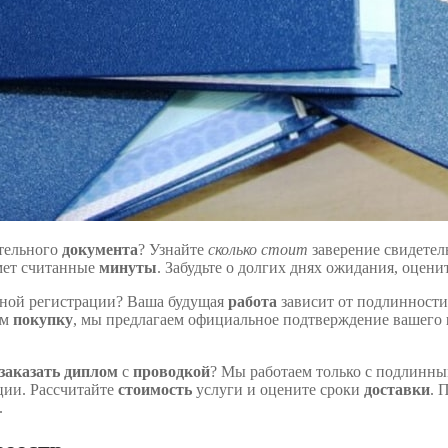
ательного
документа
? Узнайте
сколько стоит
заверение свидетел
мет считанные
минуты
. Забудьте о долгих днях ожидания, оцени
ьной регистрации? Ваша будущая
работа
зависит от подлинност
ем
покупку
, мы предлагаем официальное подтверждение вашего
заказать диплом
с
проводкой
? Мы работаем только с подлинн
ии. Рассчитайте
стоимость
услуги и оцените сроки
доставки
. 
.