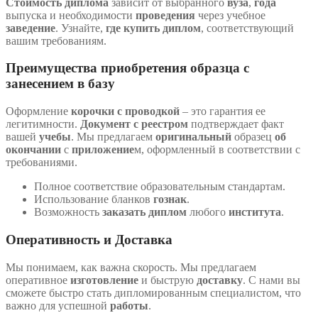
Стоимость диплома
зависит от выбранного
вуза
,
года
выпуска и необходимости
проведения
через учебное
заведение
. Узнайте,
где купить диплом
, соответствующий
вашим требованиям.
Преимущества приобретения образца с
занесением в базу
Оформление
корочки с проводкой
– это гарантия ее
легитимности.
Документ
с реестром
подтверждает факт
вашей
учебы
. Мы предлагаем
оригинальный
образец
об
окончании
с
приложение
м, оформленный в соответствии с
требованиями.
Полное соответствие образовательным стандартам.
Использование бланков
гознак
.
Возможность
заказать диплом
любого
института
.
Оперативность и Доставка
Мы понимаем, как важна скорость. Мы предлагаем
оперативное
изготовление
и быструю
доставку
. С нами вы
сможете быстро стать дипломированным специалистом, что
важно для успешной
работы
.