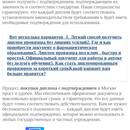
можно получить с подтверждением, подтверждающим их
законность и соответствие стандартам. Наши специалисты
гарантируют, что каждый диплом будет соответствовать
установленным законодательством требованиям и будет иметь
необходимые подтверждения для использования.
Вот несколько вариантов -1. Легкий способ получить
диплом провизора без лишних усилий2. Где и как
приобрести документ о фармацевтическом
образовании3. Диплом провизора под ключ - быстро и
просто4. Официальный документ для работы в аптеке
без долгого обучения5. Как стать дипломированным
провизором за короткий срокКакой вариант вам
больше нравится?
Процесс
покупки диплома с подтверждением
в Москве
прост и удобен. Мы обеспечиваем оформление документа в
максимально короткие сроки, и гарантируем, что все данные
будут точно соответствовать действительности. Вам не нужно
беспокоиться о подлинности — каждый диплом будет иметь
официальное подтверждение, которое можно использовать в
любых государственных и частных учреждениях.