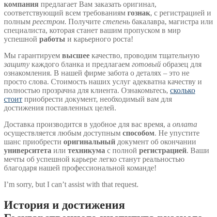
компания
предлагает Вам заказать оригинал,
соответствующий всем требованиям
гознак
, с регистрацией и
полным
реестром
. Получите
степень
бакалавра, магистра или
специалиста, которая станет вашим пропуском в мир
успешной
работы
и карьерного роста!
Мы гарантируем
высшее
качество, проводим тщательную
защиту
каждого бланка и предлагаем
готовый
образец для
ознакомления. В нашей фирме забота о деталях – это не
просто слова. Стоимость наших услуг адекватна качеству и
полностью прозрачна для клиента. Ознакомьтесь,
сколько
стоит
приобрести документ, необходимый вам для
достижения поставленных целей.
Доставка производится в удобное для вас время, а
оплата
осуществляется любым доступным
способом
. Не упустите
шанс приобрести
оригинальный
документ об окончании
университета
или
техникума
с полной
регистрацией
. Ваши
мечты об успешной карьере легко станут реальностью
благодаря нашей профессиональной команде!
I’m sorry, but I can’t assist with that request.
История и достижения