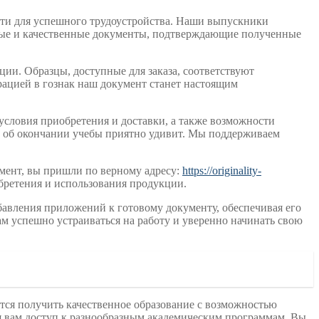
ти для успешного трудоустройства. Наши выпускники
ные и качественные документы, подтверждающие полученные
ии. Образцы, доступные для заказа, соответствуют
рацией в гознак наш документ станет настоящим
условия приобретения и доставки, а также возможности
сть об окончании учебы приятно удивит. Мы поддерживаем
умент, вы пришли по верному адресу:
https://originality-
бретения и использования продукции.
бавления приложений к готовому документу, обеспечивая его
 успешно устраиваться на работу и уверенно начинать свою
тся получить качественное образование с возможностью
я вам доступ к разнообразным академическим программам. Вы