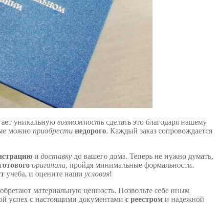
гает уникальную
возможность
сделать это благодаря нашему
рые можно
приобрести
недорого
. Каждый заказ сопровождается
истрацию
и
доставку
до вашего дома. Теперь не нужно думать,
готового
оригинала
, пройдя минимальные формальности.
ит
учеба, и оцените наши
условия
!
ь обретают материальную ценность. Позвольте себе иным
вой успех с настоящими документами
с реестром
и надежной