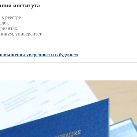
ании института
 в реестре
елок
ариантах
никум, университет
 повышения уверенности в будущем