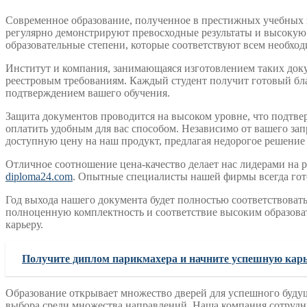
Современное образование, полученное в престижных учебных 
регулярно демонстрируют превосходные результаты и высокую
образовательные степени, которые соответствуют всем необхо
Институт и компания, занимающаяся изготовлением таких доку
реестровым требованиям. Каждый студент получит готовый бла
подтверждением вашего обучения.
Защита документов проводится на высоком уровне, что подтве
оплатить удобным для вас способом. Независимо от вашего зап
доступную цену на наш продукт, предлагая недорогое решение 
Отличное соотношение цена-качество делает нас лидерами на 
diploma24.com
. Опытные специалисты нашей фирмы всегда гот
Год выхода нашего документа будет полностью соответствоват
полноценную комплектность и соответствие высоким образова
карьеру.
Получите диплом парикмахера и начните успешную карь
Образование открывает множество дверей для успешного будущ
выбора среди множества направлений. Наша компания сотрудн