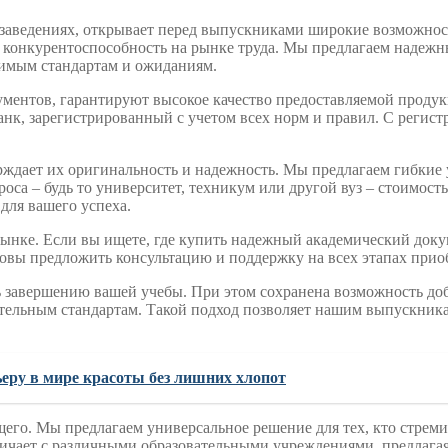
заведениях, открывает перед выпускниками широкие возможнос
 конкурентоспособность на рынке труда. Мы предлагаем надеж
димым стандартам и ожиданиям.
ментов, гарантируют высокое качество предоставляемой продукц
нк, зарегистрированный с учетом всех норм и правил. С регист
рждает их оригинальность и надежность. Мы предлагаем гибкие 
роса – будь то университет, техникум или другой вуз – стоимо
для вашего успеха.
рынке. Если вы ищете, где купить надежный академический док
овы предложить консультацию и поддержку на всех этапах прио
ь завершению вашей учебы. При этом сохранена возможность до
тельным стандартам. Такой подход позволяет нашим выпускникам
еру в мире красоты без лишних хлопот
его. Мы предлагаем универсальное решение для тех, кто стреми
ичает с различными образовательными учреждениями, предлага