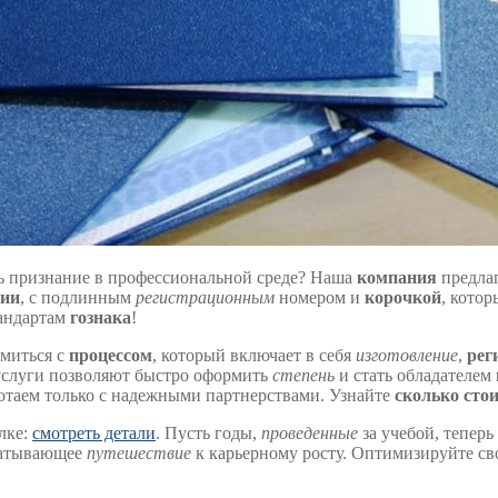
ь признание в профессиональной среде? Наша
компания
предла
ции
, с подлинным
регистрационным
номером и
корочкой
, кото
тандартам
гознака
!
омиться с
процессом
, который включает в себя
изготовление
,
рег
услуги позволяют быстро оформить
степень
и стать обладателем
ботаем только с надежными партнерствами. Узнайте
сколько сто
лке:
смотреть детали
. Пусть годы,
проведенные
за учебой, тепер
ватывающее
путешествие
к карьерному росту. Оптимизируйте с