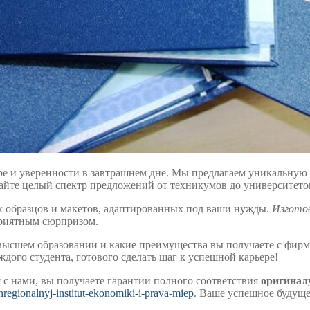
ере и уверенности в завтрашнем дне. Мы предлагаем уникальну
райте целый спектр предложений от техникумов до университет
х образцов и макетов, адаптированных под ваши нужды.
Изгото
приятным сюрпризом.
высшем образовании и какие преимущества вы получаете с фирм
ого студента, готового сделать шаг к успешной карьере!
я с нами, вы получаете гарантии полного соответствия
оригинал
regionalnyj-institut-ekonomiki-i-prava-miep
. Ваше успешное будуще