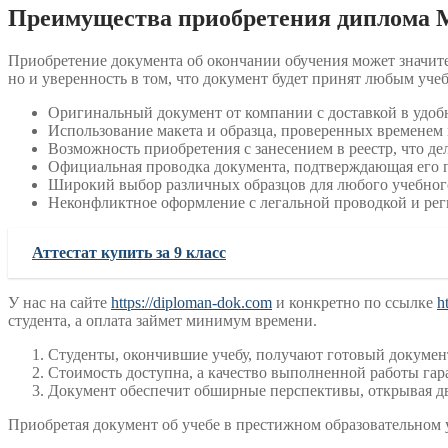
Преимущества приобретения диплома
Приобретение документа об окончании обучения может значите
но и уверенность в том, что документ будет принят любым у
Оригинальный документ от компании с доставкой в удобн
Использование макета и образца, проверенных временем
Возможность приобретения с занесением в реестр, что де
Официальная проводка документа, подтверждающая его 
Широкий выбор различных образцов для любого учебного 
Неконфликтное оформление с легальной проводкой и рег
Аттестат купить за 9 класс
У нас на сайте
https://diploman-dok.com
и конкретно по ссылке
h
студента, а оплата займет минимум времени.
Студенты, окончившие учебу, получают готовый документ
Стоимость доступна, а качество выполненной работы га
Документ обеспечит обширные перспективы, открывая д
Приобретая документ об учебе в престижном образовательном у