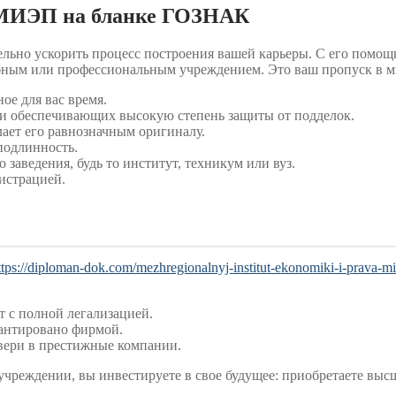
 МИЭП на бланке ГОЗНАК
льно ускорить процесс построения вашей карьеры. С его помощь
чебным или профессиональным учреждением. Это ваш пропуск в 
ое для вас время.
 и обеспечивающих высокую степень защиты от подделок.
лает его равнозначным оригиналу.
подлинность.
заведения, будь то институт, техникум или вуз.
истрацией.
ttps://diploman-dok.com/mezhregionalnyj-institut-ekonomiki-i-prava-m
 с полной легализацией.
рантировано фирмой.
вери в престижные компании.
чреждении, вы инвестируете в свое будущее: приобретаете высш