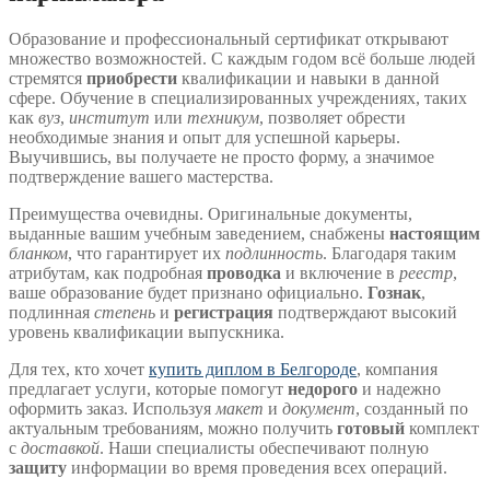
Образование и профессиональный сертификат открывают
множество возможностей. С каждым годом всё больше людей
стремятся
приобрести
квалификации и навыки в данной
сфере. Обучение в специализированных учреждениях, таких
как
вуз
,
институт
или
техникум
, позволяет обрести
необходимые знания и опыт для успешной карьеры.
Выучившись, вы получаете не просто форму, а значимое
подтверждение вашего мастерства.
Преимущества очевидны. Оригинальные документы,
выданные вашим учебным заведением, снабжены
настоящим
бланком
, что гарантирует их
подлинность
. Благодаря таким
атрибутам, как подробная
проводка
и включение в
реестр
,
ваше образование будет признано официально.
Гознак
,
подлинная
степень
и
регистрация
подтверждают высокий
уровень квалификации выпускника.
Для тех, кто хочет
купить диплом в Белгороде
, компания
предлагает услуги, которые помогут
недорого
и надежно
оформить заказ. Используя
макет
и
документ
, созданный по
актуальным требованиям, можно получить
готовый
комплект
с
доставкой
. Наши специалисты обеспечивают полную
защиту
информации во время проведения всех операций.