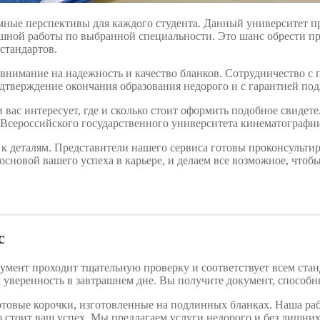
мные перспективы для каждого студента. Данный университет п
шной работы по выбранной специальности. Это шанс обрести пр
стандартов.
нимание на надежность и качество бланков. Сотрудничество с 
дтверждение окончания образования недорого и с гарантией по
вас интересует, где и сколько стоит оформить подобное свиде
от Всероссийского государственного университета кинематографи
к деталям. Представители нашего сервиса готовы проконсультир
сновой вашего успеха в карьере, и делаем все возможное, чтоб
с
умент проходит тщательную проверку и соответствует всем ста
ам уверенность в завтрашнем дне. Вы получите документ, спосо
овые корочки, изготовленные на подлинных бланках. Наша рабо
о стоит ваш успех. Мы предлагаем услуги недорого и без лишних