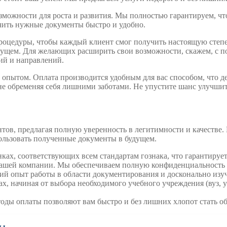
возможности для роста и развития. Мы полностью гарантируем, ч
учить нужные документы быстро и удобно.
роцедуры, чтобы каждый клиент смог получить настоящую степе
удущем. Для желающих расширить свои возможности, скажем, с
ий и направлений.
 опытом. Оплата производится удобным для вас способом, что 
е обременяя себя лишними заботами. Не упустите шанс улучшит
ов, предлагая полную уверенность в легитимности и качестве. 
пользовать полученные документы в будущем.
ках, соответствующих всем стандартам гознака, что гарантиру
нашей компании. Мы обеспечиваем полную конфиденциальность
 опыт работы в области документирования и досконально изучи
х, начиная от выбора необходимого учебного учреждения (вуз, 
оды оплаты позволяют вам быстро и без лишних хлопот стать о
ты