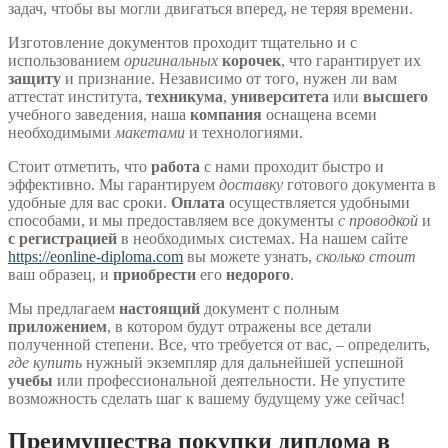
задач, чтобы вы могли двигаться вперед, не теряя времени.
Изготовление документов проходит тщательно и с
использованием
оригинальных
корочек
, что гарантирует их
защиту
и признание. Независимо от того, нужен ли вам
аттестат института,
техникума
,
университета
или
высшего
учебного заведения, наша
компания
оснащена всеми
необходимыми
макетами
и технологиями.
Стоит отметить, что
работа
с нами проходит быстро и
эффективно. Мы гарантируем
доставку
готового документа в
удобные для вас сроки.
Оплата
осуществляется удобными
способами, и мы предоставляем все документы
с проводкой
и
с регистрацией
в необходимых системах. На нашем сайте
https://eonline-diploma.com
вы можете узнать,
сколько стоит
ваш образец, и
приобрести
его
недорого
.
Мы предлагаем
настоящий
документ с полным
приложением
, в котором будут отражены все детали
полученной степени. Все, что требуется от вас, – определить,
где купить
нужный экземпляр для дальнейшей успешной
учебы
или профессиональной деятельности. Не упустите
возможность сделать шаг к вашему будущему уже сейчас!
Преимущества покупки диплома в