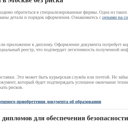
бходимо обратиться в специализированные фирмы. Одна из так
азаны детали и порядок оформления. Ознакомьтесь с
ценами на со
или приложение к диплому. Оформление документа потребует кор
ициальный реестр, что подтвердит легитимность полученной ин
оставки. Это может быть курьерская служба или почтой. Не забы
окумент, который будет подтверждать успешное окончание техни
ать рисков.
пешного приобретения документа об образовании
дипломов для обеспечения безопасности