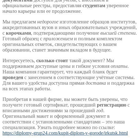
официальные реестры, предоставляя
студентам
уверенное
начало карьеры или ее продолжение.
Мы предлагаем
недорогое
изготовление образцов институтов,
аккредитованных вузов и иных образовательных учреждений,
с
корочками
, подтверждающими получение
высшей степени
.
Готовый образец с
приложением
и полным комплектом
оригинальных отметок, свидетельствующих о вашем
образовании, станет значимым вкладом в будущее.
Интересуетесь,
сколько стоит
такой документ? Мы
поддерживаем доступные цены и гибкие условия
оплаты
.
Наша компания гарантирует, что каждый бланк будет
проведен
с занесением в соответствующие учётные системы.
Для вашего удобства доступна прямая
доставка
и поддержка
на всех этапах работы.
Приобретая в нашей фирме, вы можете быть уверены, что
получите готовый сертификат, прошедший
регистрацию
с
вписанными достижениями за прошедший
год
.
Оригинальный макет и оформленный документ в
соответствии с установленными стандартами – это наша
специализация. Узнать подробнее можно по ссылке:
https://diplomy-grup24.com/kupit-diplom-v-gorode/irkutsk.html