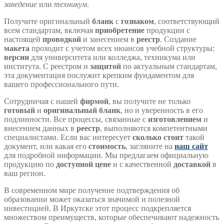
заведение
или
техникум
.
Получите оригинальный
бланк
с
гознаком
, соответствующий
всем стандартам, включая
приобретение
продукции с
настоящей
проводкой
и занесением в
реестр
. Создание
макета
проходит с учетом всех нюансов учебной структуры:
версии
для университета или колледжа, техникума или
института. С реестром и
защитой
по актуальным стандартам,
эта документация послужит крепким фундаментом для
вашего профессионального пути.
Сотрудничая с нашей
фирмой
, вы получите не только
готовый
и
оригинальный бланк
, но и уверенность в его
подлинности. Все процессы, связанные с
изготовлением
и
внесением данных в
реестр
, выполняются компетентными
специалистами. Если вас интересует
сколько стоит
такой
документ, или какая его
стоимость
, загляните на
наш сайт
для подробной информации. Мы предлагаем официальную
продукцию по
доступной цене
и с качественной
доставкой
в
ваш регион.
В современном мире получение подтверждения об
образовании может оказаться значимой и полезной
инвестицией. В Иркутске этот процесс подкрепляется
множеством преимуществ, которые обеспечивают надежность